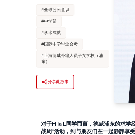
#
全球公民意识
#
中学部
#
学术成就
#
国际中学毕业会考
#
上海德威外籍人员子女学校（浦
东）
分享此故事
对于Mila L同学而言，德威浦东的求
战周”活动，到与朋友们在一起静静享