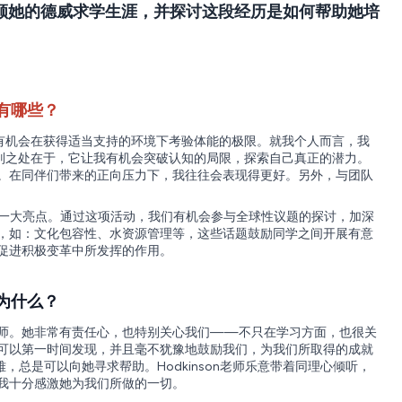
回顾她的德威求学生涯，并探讨这段经历是如何帮助她培
有哪些？
们有机会在获得适当支持的环境下考验体能的极限。就我个人而言，我
特别之处在于，它让我有机会突破认知的局限，探索自己真正的潜力。
。在同伴们带来的正向压力下，我往往会表现得更好。另外，与团队
忆犹新的一大亮点。通过这项活动，我们有机会参与全球性议题的探讨，加深
，如：文化包容性、水资源管理等，这些话题鼓励同学之间开展有意
促进积极变革中所发挥的作用。
为什么？
on老师。她非常有责任心，也特别关心我们——不只在学习方面，也很关
可以第一时间发现，并且毫不犹豫地鼓励我们，为我们所取得的成就
，总是可以向她寻求帮助。Hodkinson老师乐意带着同理心倾听，
我十分感激她为我们所做的一切。